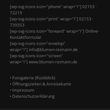
[wp-svg-icons icon="phone" wrap="i"] 02153 ·
72219
[wp-svg-icons icon="print" wrap="i"] 02153 ·
739353
[wp-svg-icons icon="forward" wrap="i"]
Online-
Kontaktformular
[wp-svg-icons icon="envelop"
wrap="i"]
info@blumen-reimann.de
[wp-svg-icons icon="screen"
wrap="i"]
www.blumen-reimann.de
• Fotogalerie (Rückblick)
• Öffnungszeiten & Anreisekarte
• Impressum
• Datenschutzerklärung